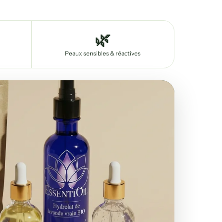
🌿
Peaux sensibles & réactives