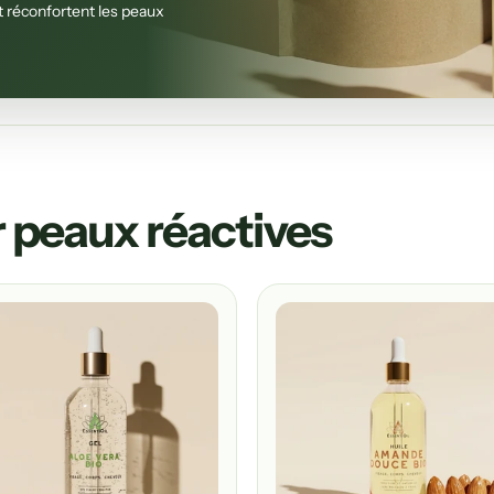
t réconfortent les peaux
r peaux réactives