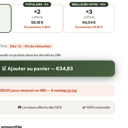
POPULAIRE −5%
MEILLEURE OFFRE −10%
×2
×3
coffrets
coffrets
66,18 €
94,04 €
Économisez 3,48 €
Économisez 10,45 €
ffret
Dès ×2 : −5% de réduction
ndé ce produit dans les dernières 24h
🛒 Ajouter au panier —
€34,83
h00 pour recevoir en 48h — Il reste
16:21:04
🚚 Livraison offerte dès 55 €
🌿 100% naturelle
s ensemble