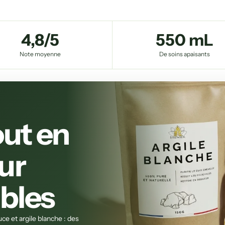
4,8/5
550 mL
Note moyenne
De soins apaisants
out en
ur
bles
ce et argile blanche : des