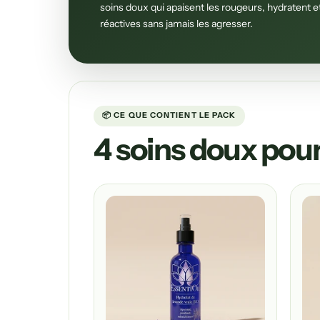
soins doux qui apaisent les rougeurs, hydratent e
réactives sans jamais les agresser.
📦 CE QUE CONTIENT LE PACK
4 soins doux pou