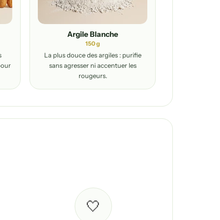
Argile Blanche
150 g
s
La plus douce des argiles : purifie
pour
sans agresser ni accentuer les
rougeurs.
🤍