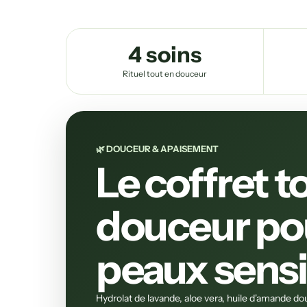
4 soins
Rituel tout en douceur
🌿 DOUCEUR & APAISEMENT
Le coffret t
douceur po
peaux sensi
Hydrolat de lavande, aloe vera, huile d'amande dou