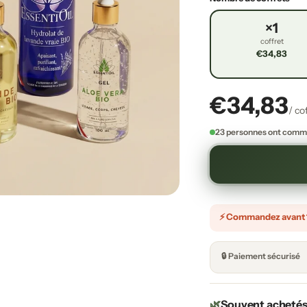
×1
coffret
€34,83
€34,83
/ co
23 personnes ont comma
⚡ Commandez avant 12
🔒 Paiement sécurisé
🌿
Souvent acheté