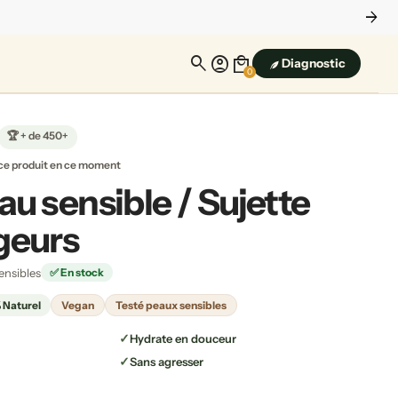
arrow_forward
search
account_circle
local_mall
Diagnostic
0
🏆 + de 450+
ce produit en ce moment
u sensible / Sujette
geurs
ensibles
✅ En stock
 Naturel
Vegan
Testé peaux sensibles
Hydrate en douceur
Sans agresser