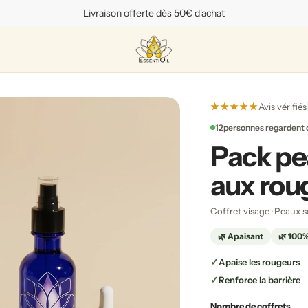
Livraison offerte dès 50€ d'achat
★★★★★
Avis vérifiés
12
personnes regardent 
Pack pea
aux rou
Coffret visage · Peaux s
🌿 Apaisant
🌿 100%
Apaise les rougeurs
Renforce la barrière
Nombre de coffrets