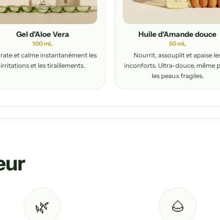
Gel d'Aloe Vera
Huile d'Amande douce
100 mL
50 mL
rate et calme instantanément les
Nourrit, assouplit et apaise le
irritations et les tiraillements.
inconforts. Ultra-douce, même 
les peaux fragiles.
eur
🌿
🌰