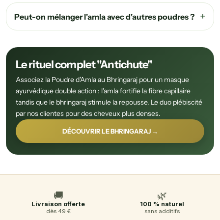
Peut-on mélanger l'amla avec d'autres poudres ?
Le rituel complet "Antichute"
Associez la Poudre d'Amla au Bhringaraj pour un masque
ayurvédique double action : l'amla fortifie la fibre capillaire
tandis que le bhringaraj stimule la repousse. Le duo plébiscité
par nos clientes pour des cheveux plus denses.
DÉCOUVRIR LE BHRINGARAJ →
🚚
🌿
Livraison offerte
100 % naturel
dès 49 €
sans additifs