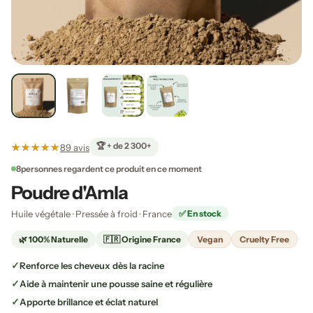
🏆 + de 2 300+
★★★★★
89 avis
8
personnes regardent ce produit en ce moment
Poudre d'Amla
Huile végétale · Pressée à froid · France
✅ En stock
🌿 100% Naturelle
🇫🇷 Origine France
Vegan
Cruelty Free
Renforce les cheveux dès la racine
Aide à maintenir une pousse saine et régulière
Apporte brillance et éclat naturel