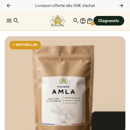
arrow_back
arrow_forward
Livraison offerte dès 50€ d'achat
menu
search
search
account_circle
local_mall
Diagnostic
0
⭐ BESTSELLER