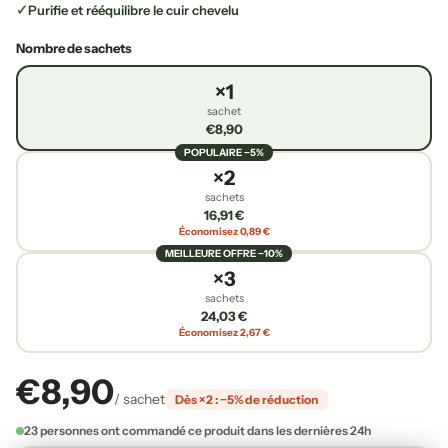
Purifie et rééquilibre le cuir chevelu
Nombre de sachets
×1
sachet
€8,90
POPULAIRE −5%
×2
sachets
16,91 €
Économisez 0,89 €
MEILLEURE OFFRE −10%
×3
sachets
24,03 €
Économisez 2,67 €
€8,90
/ sachet
Dès ×2 : −5% de réduction
23 personnes ont commandé ce produit dans les dernières 24h