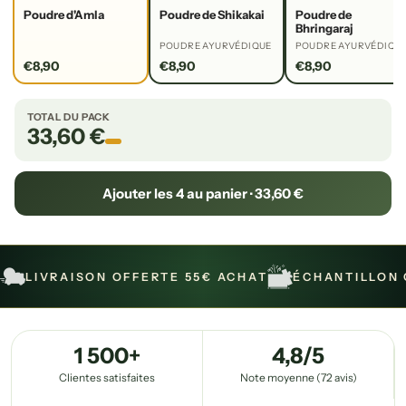
Poudre d'Amla
Poudre de Shikakai
Poudre de
Bhringaraj
POUDRE AYURVÉDIQUE
POUDRE AYURVÉDIQU
€8,90
€8,90
€8,90
TOTAL DU PACK
33,60 €
Ajouter les 4 au panier · 33,60 €
LIVRAISON OFFERTE 55€ ACHAT
ÉCHANTILLON 
1 500+
4,8/5
Clientes satisfaites
Note moyenne (72 avis)