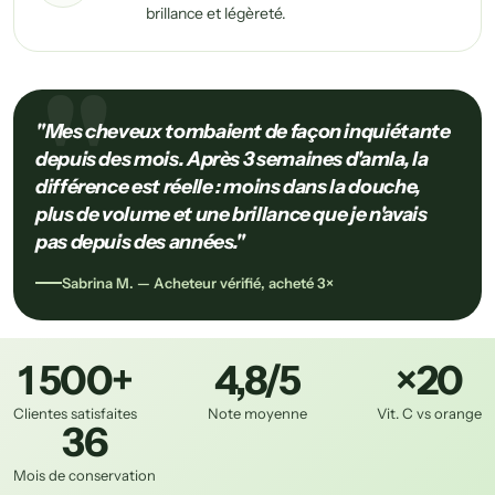
brillance et légèreté.
"Mes cheveux tombaient de façon inquiétante
depuis des mois. Après 3 semaines d'amla, la
différence est réelle : moins dans la douche,
plus de volume et une brillance que je n'avais
pas depuis des années."
Sabrina M. — Acheteur vérifié, acheté 3×
1 500+
4,8/5
×20
Clientes satisfaites
Note moyenne
Vit. C vs orange
36
Mois de conservation