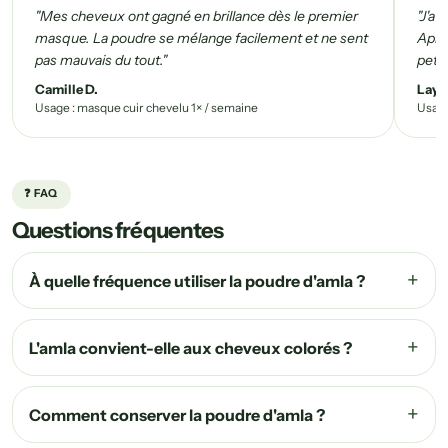
"Mes cheveux ont gagné en brillance dès le premier
"J'av
masque. La poudre se mélange facilement et ne sent
Aprè
pas mauvais du tout."
peti
Camille D.
Layla
Usage : masque cuir chevelu 1× / semaine
Usage
❓ FAQ
Questions fréquentes
À quelle fréquence utiliser la poudre d'amla ?
L'amla convient-elle aux cheveux colorés ?
Comment conserver la poudre d'amla ?