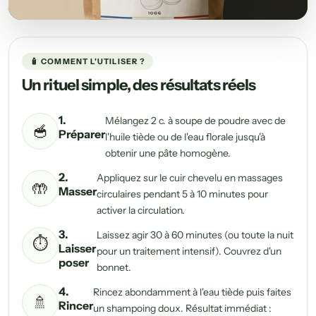
🧴 COMMENT L'UTILISER ?
Un rituel simple, des résultats réels
1.
Mélangez 2 c. à soupe de poudre avec de
🥣
Préparer
l'huile tiède ou de l'eau florale jusqu'à
obtenir une pâte homogène.
2.
Appliquez sur le cuir chevelu en massages
🤲
Masser
circulaires pendant 5 à 10 minutes pour
activer la circulation.
3.
Laissez agir 30 à 60 minutes (ou toute la nuit
⏱️
Laisser
pour un traitement intensif). Couvrez d'un
poser
bonnet.
4.
Rincez abondamment à l'eau tiède puis faites
🚿
Rincer
un shampoing doux. Résultat immédiat :