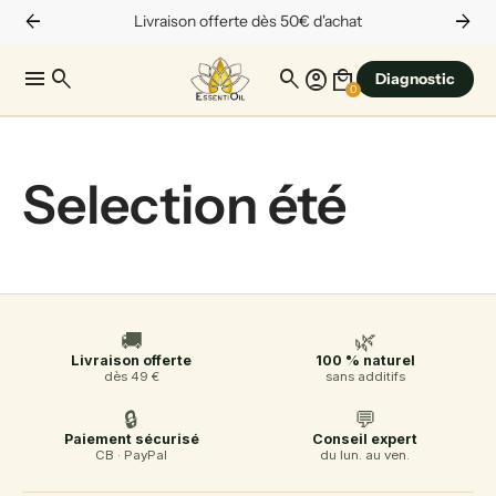
arrow_back
arrow_forward
Livraison offerte dès 50€ d'achat
menu
search
search
account_circle
local_mall
Diagnostic
0
Selection été
🚚
🌿
Livraison offerte
100 % naturel
dès 49 €
sans additifs
🔒
💬
Paiement sécurisé
Conseil expert
CB · PayPal
du lun. au ven.