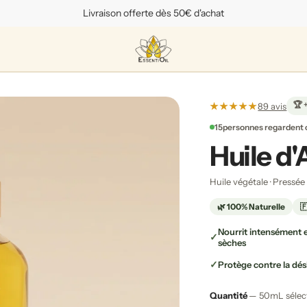
Paiements en 3x, cadeau offert...
🏆 
★★★★★
89 avis
15
personnes regardent 
Huile d'
Huile végétale · Pressée 
🌿 100% Naturelle

Nourrit intensément e
sèches
Protège contre la dé
Quantité
— 50mL sélec