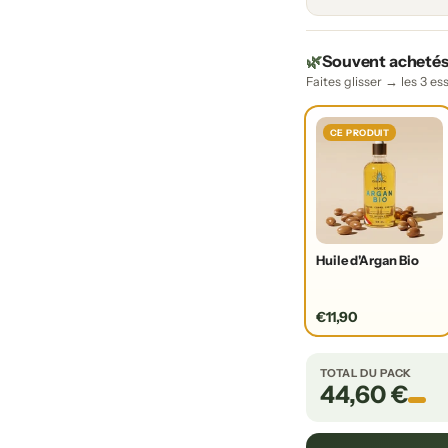
🌿
Souvent acheté
Faites glisser → les 3 es
CE PRODUIT
Huile d'Argan Bio
€11,90
TOTAL DU PACK
44,60 €