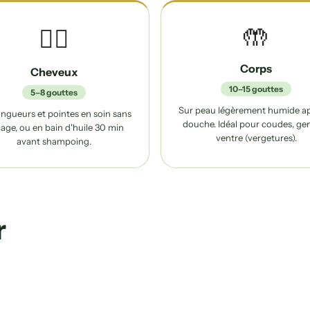
🤲
💆‍♀️
Corps
Cheveux
10–15 gouttes
5–8 gouttes
Sur peau légèrement humide ap
ongueurs et pointes en soin sans
douche. Idéal pour coudes, ge
çage, ou en bain d'huile 30 min
ventre (vergetures).
avant shampoing.
r