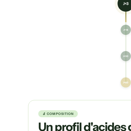
J+3
J+14
J+30
J+60
🔬 COMPOSITION
Un profil d'acides