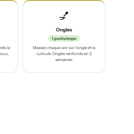
💅
Ongles
1 goutte/ongle
rès la
Massez chaque soir sur l'ongle et la
noux,
cuticule. Ongles renforcés en 2
semaines.