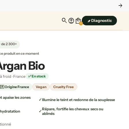
arrow_forward
search
account_circle
local_mall
Diagnostic
0
+ de 2 300+
ce produit en ce moment
Argan Bio
à froid · France
✅ En stock
🇷 Origine France
Vegan
Cruelty Free
t apaise les zones
Illumine le teint et redonne de la souplesse
Répare, fortifie les cheveux secs ou
shydratation
abîmés
tionné