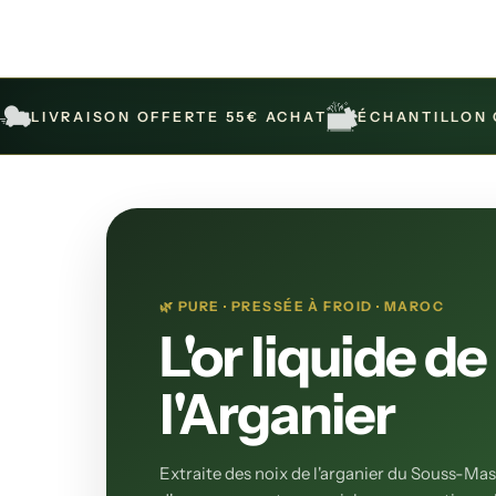
LIVRAISON OFFERTE 55€ ACHAT
ÉCHANTILLON 
🌿 PURE · PRESSÉE À FROID · MAROC
L'or liquide de
l'Arganier
Extraite des noix de l'arganier du Souss-Mas