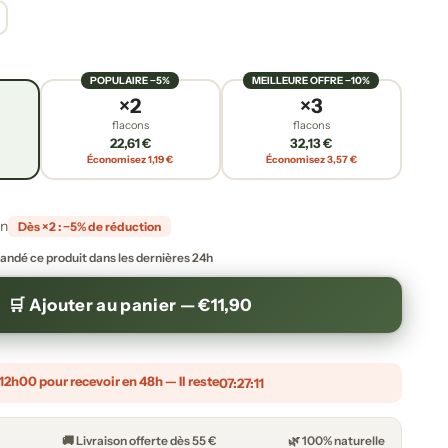
POPULAIRE −5%
MEILLEURE OFFRE −10%
×2
×3
flacons
flacons
22,61 €
32,13 €
Économisez 1,19 €
Économisez 3,57 €
on
Dès ×2 : −5% de réduction
ndé ce produit dans les dernières 24h
🛒 Ajouter au panier —
€11,90
h00 pour recevoir en 48h — Il reste
07:27:09
🚚 Livraison offerte dès 55 €
🌿 100% naturelle