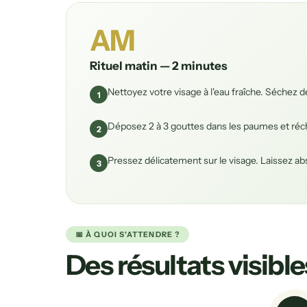
AM
Rituel matin — 2 minutes
Nettoyez votre visage à l'eau fraîche. Séchez d
1
Déposez 2 à 3 gouttes dans les paumes et réch
2
Pressez délicatement sur le visage. Laissez abs
3
📅 À QUOI S'ATTENDRE ?
Des résultats visib