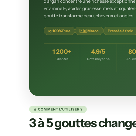
d'argan concentre une richesse exceptionnel
vitamine E, acides gras essentiels et squalèn
goutte transforme peau, cheveux et ongles.
🌿 100% Pure
🇲🇦 Maroc
Pressée à froid
1 200+
4,9/5
8
Clientes
Note moyenne
Ac. ol
💧 COMMENT L'UTILISER ?
3 à 5 gouttes chang