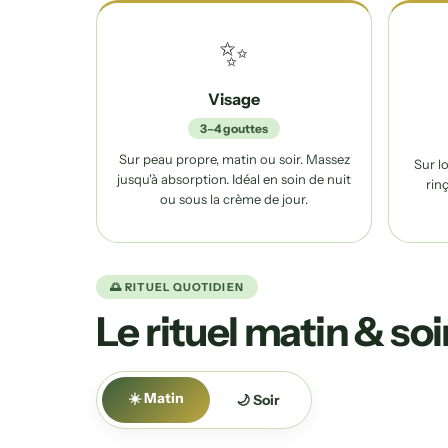
✨
Visage
3–4 gouttes
Sur peau propre, matin ou soir. Massez
Sur l
jusqu'à absorption. Idéal en soin de nuit
rin
ou sous la crème de jour.
🌅 RITUEL QUOTIDIEN
Le rituel matin & soi
☀️ Matin
🌙 Soir