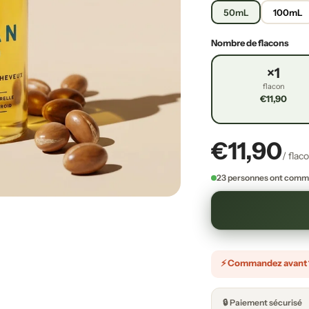
50mL
100mL
Nombre de flacons
×1
flacon
€11,90
€11,90
/ flac
23 personnes ont comma
⚡ Commandez avant 12
🔒 Paiement sécurisé