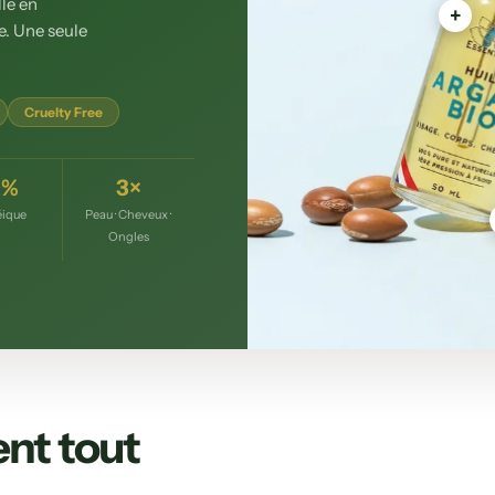
le en
e. Une seule
Cruelty Free
0%
3×
éique
Peau · Cheveux ·
Ongles
ent tout