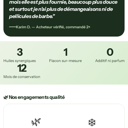
mois elle est plus fournie, beaucoup plus douce
et surtout je n'ai plus de démangeaisons ni de
pellicules de barbe."
Karim D. — Acheteur vérifié, commandé 2×
3
1
0
Huiles synergiques
Flacon sur-mesure
Additif ni parfum
12
Mois de conservation
🌿 Nos engagements qualité
🌿
❄️