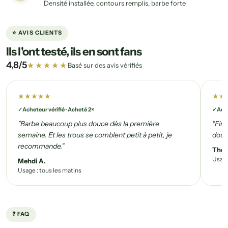
Densité installée, contours remplis, barbe forte
⭐ AVIS CLIENTS
Ils l'ont testé, ils en sont fans
4,8/5
★★★★★
Basé sur des avis vérifiés
★★★★★
★★
Acheteur vérifié · Acheté 2×
Ache
"Barbe beaucoup plus douce dès la première
"Fin
semaine. Et les trous se comblent petit à petit, je
douce
recommande."
Thom
Usage
Mehdi A.
Usage : tous les matins
❓ FAQ