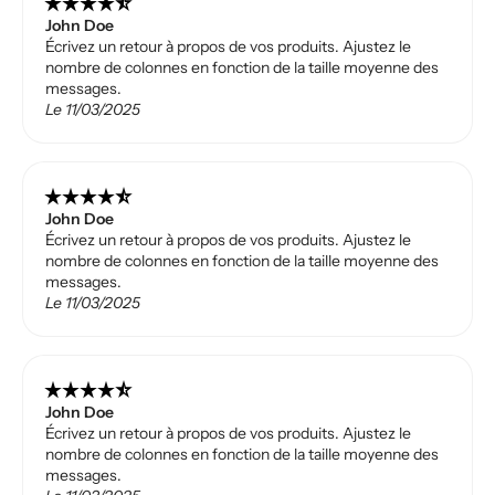
star_rate
star_rate
star_rate
star_rate
star_rate_half
John Doe
Écrivez un retour à propos de vos produits. Ajustez le
nombre de colonnes en fonction de la taille moyenne des
messages.
Le 11/03/2025
star_rate
star_rate
star_rate
star_rate
star_rate_half
John Doe
Écrivez un retour à propos de vos produits. Ajustez le
nombre de colonnes en fonction de la taille moyenne des
messages.
Le 11/03/2025
star_rate
star_rate
star_rate
star_rate
star_rate_half
John Doe
Écrivez un retour à propos de vos produits. Ajustez le
nombre de colonnes en fonction de la taille moyenne des
messages.