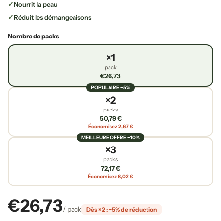
Nourrit la peau
Réduit les démangeaisons
Nombre de packs
×1
pack
€26,73
POPULAIRE −5%
×2
packs
50,79 €
Économisez 2,67 €
MEILLEURE OFFRE −10%
×3
packs
72,17 €
Économisez 8,02 €
€26,73
/ pack
Dès ×2 : −5% de réduction