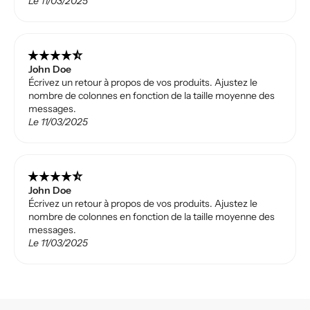
Le 11/03/2025
star_rate
star_rate
star_rate
star_rate
star_rate_half
John Doe
Écrivez un retour à propos de vos produits. Ajustez le
nombre de colonnes en fonction de la taille moyenne des
messages.
Le 11/03/2025
star_rate
star_rate
star_rate
star_rate
star_rate_half
John Doe
Écrivez un retour à propos de vos produits. Ajustez le
nombre de colonnes en fonction de la taille moyenne des
messages.
Le 11/03/2025