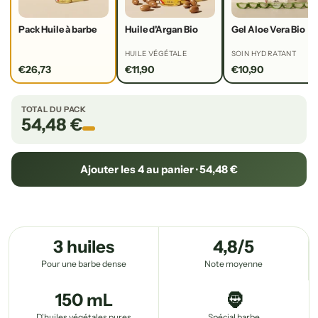
Pack Huile à barbe
Huile d'Argan Bio
Gel Aloe Vera Bio
HUILE VÉGÉTALE
SOIN HYDRATANT
€26,73
€11,90
€10,90
TOTAL DU PACK
54,48 €
Ajouter les 4 au panier · 54,48 €
3 huiles
4,8/5
Pour une barbe dense
Note moyenne
150 mL
🧔
D'huiles végétales pures
Spécial barbe