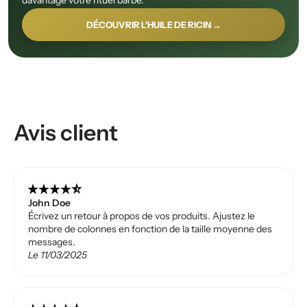
davantage votre rituel barbe.
DÉCOUVRIR L'HUILE DE RICIN →
Avis client
star_rate
star_rate
star_rate
star_rate
star_rate_half
John Doe
Écrivez un retour à propos de vos produits. Ajustez le
nombre de colonnes en fonction de la taille moyenne des
messages.
Le 11/03/2025