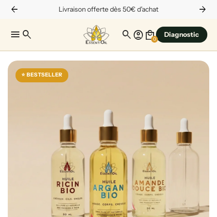
arrow_back
arrow_forward
Livraison offerte dès 50€ d'achat
menu
search
search
account_circle
local_mall
Diagnostic
0
⭐ BESTSELLER