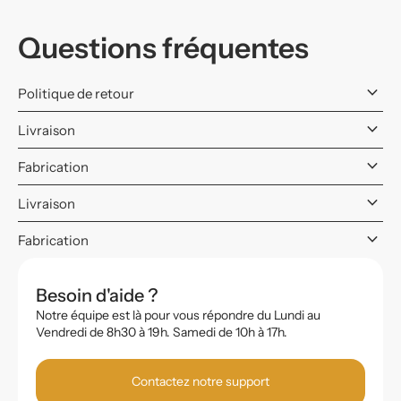
Questions fréquentes
keyboard_arrow_down
Politique de retour
keyboard_arrow_down
Livraison
keyboard_arrow_down
Fabrication
keyboard_arrow_down
Livraison
keyboard_arrow_down
Fabrication
Besoin d'aide ?
Notre équipe est là pour vous répondre du Lundi au
Vendredi de 8h30 à 19h. Samedi de 10h à 17h.
Contactez notre support