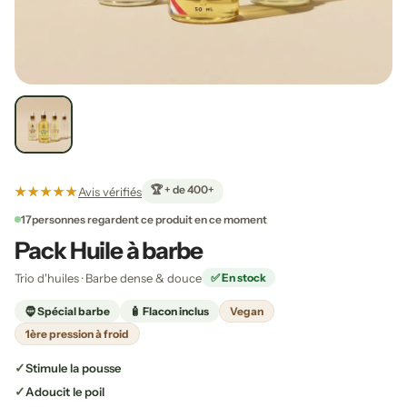
🏆 + de 400+
★★★★★
Avis vérifiés
17
personnes regardent ce produit en ce moment
Pack Huile à barbe
Trio d'huiles · Barbe dense & douce
✅ En stock
🧔 Spécial barbe
🧴 Flacon inclus
Vegan
1ère pression à froid
Stimule la pousse
Adoucit le poil