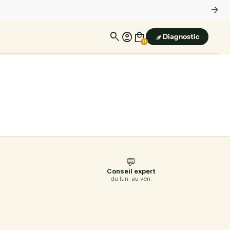
arrow_forward
search
account_circle
local_mall
Diagnostic
0
💬
Conseil expert
du lun. au ven.