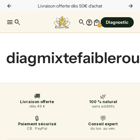
arrow_back
arrow_forward
Livraison offerte dès 50€ d'achat
menu
search
search
account_circle
local_mall
Diagnostic
0
diagmixtefaiblero
🚚
🌿
Livraison offerte
100 % naturel
dès 49 €
sans additifs
🔒
💬
Paiement sécurisé
Conseil expert
CB · PayPal
du lun. au ven.