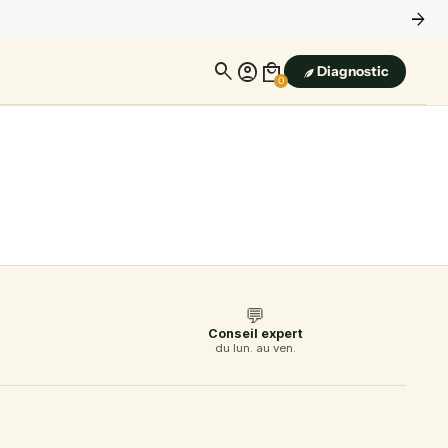
arrow_forward
search
account_circle
local_mall
Diagnostic
0
💬
Conseil expert
du lun. au ven.